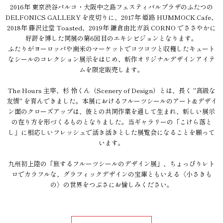
2016年 東京渋谷パルコ・大阪中之島フェスティバルプラザのふたつの
DELFONICS GALLERY を皮切りに、2017年 姫路 HUMMOCK Cafe、
2018年 藤沢辻堂 Toasted、2019年 鎌倉由比ガ浜 CORNO でささやかに
好評を博した同展の第6回目のエキシビジョンとなります。
ふたりがヨーロッパや南米のマーケットでコツコツと収穫したキュート
なシールのコレクション展示をはじめ、新作オリジナルデザインアイテ
ムを限定販売します。
The Hours 主宰、杉 怜くん（Scenery of Design）とは、長く "高級な
友情" を育んできました。本展におけるフルーツシールのアート&デザイ
ン面のクローズアップは、彼との共同作業を通して生まれ、新しい展示
の在り方を形づくるものとなりました。当ギャラリーの「こけら落と
し」に相応しいフレッシュで活き活きとした展覧会になることを願って
います。
九州初上陸の「旅するフルーツシールのデザイン展」、ちょっぴりレト
ロでカラフルな、グラフィックデザインの宝庫ともいえる〈小さきも
の〉の世界をつぶさにお愉しみください。