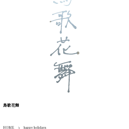
鳥歌花舞
HOME
happy holidays