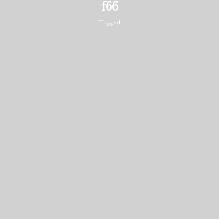
f66
Tagged