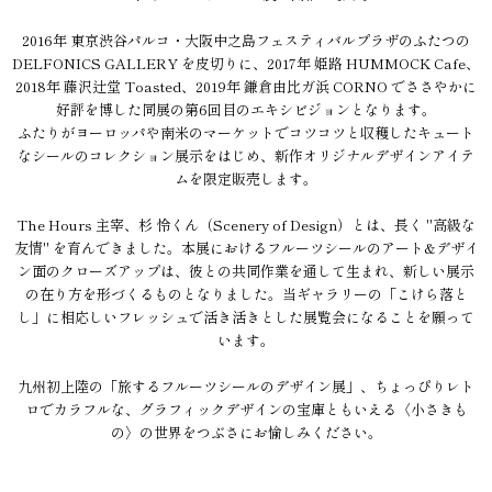
2016年 東京渋谷パルコ・大阪中之島フェスティバルプラザのふたつの
DELFONICS GALLERY を皮切りに、2017年 姫路 HUMMOCK Cafe、
2018年 藤沢辻堂 Toasted、2019年 鎌倉由比ガ浜 CORNO でささやかに
好評を博した同展の第6回目のエキシビジョンとなります。
ふたりがヨーロッパや南米のマーケットでコツコツと収穫したキュート
なシールのコレクション展示をはじめ、新作オリジナルデザインアイテ
ムを限定販売します。
The Hours 主宰、杉 怜くん（Scenery of Design）とは、長く "高級な
友情" を育んできました。本展におけるフルーツシールのアート&デザイ
ン面のクローズアップは、彼との共同作業を通して生まれ、新しい展示
の在り方を形づくるものとなりました。当ギャラリーの「こけら落と
し」に相応しいフレッシュで活き活きとした展覧会になることを願って
います。
九州初上陸の「旅するフルーツシールのデザイン展」、ちょっぴりレト
ロでカラフルな、グラフィックデザインの宝庫ともいえる〈小さきも
の〉の世界をつぶさにお愉しみください。