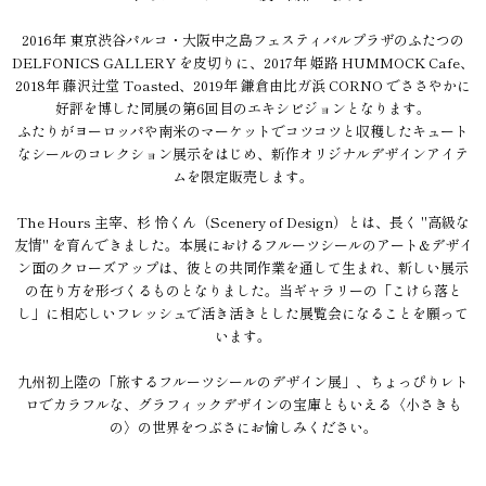
2016年 東京渋谷パルコ・大阪中之島フェスティバルプラザのふたつの
DELFONICS GALLERY を皮切りに、2017年 姫路 HUMMOCK Cafe、
2018年 藤沢辻堂 Toasted、2019年 鎌倉由比ガ浜 CORNO でささやかに
好評を博した同展の第6回目のエキシビジョンとなります。
ふたりがヨーロッパや南米のマーケットでコツコツと収穫したキュート
なシールのコレクション展示をはじめ、新作オリジナルデザインアイテ
ムを限定販売します。
The Hours 主宰、杉 怜くん（Scenery of Design）とは、長く "高級な
友情" を育んできました。本展におけるフルーツシールのアート&デザイ
ン面のクローズアップは、彼との共同作業を通して生まれ、新しい展示
の在り方を形づくるものとなりました。当ギャラリーの「こけら落と
し」に相応しいフレッシュで活き活きとした展覧会になることを願って
います。
九州初上陸の「旅するフルーツシールのデザイン展」、ちょっぴりレト
ロでカラフルな、グラフィックデザインの宝庫ともいえる〈小さきも
の〉の世界をつぶさにお愉しみください。