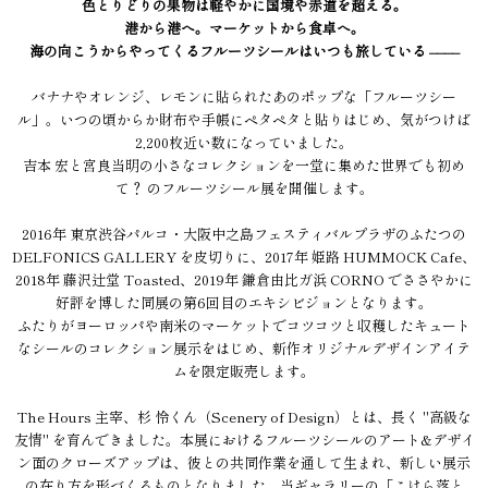
色とりどりの果物は軽やかに国境や赤道を超える。
港から港へ。マーケットから食卓へ。
海の向こうからやってくるフルーツシールはいつも旅している ––––
バナナやオレンジ、レモンに貼られたあのポップな「フルーツシー
ル」。いつの頃からか財布や手帳にペタペタと貼りはじめ、気がつけば
2,200枚近い数になっていました。
吉本 宏と宮良当明の小さなコレクションを一堂に集めた世界でも初め
て？ のフルーツシール展を開催します。
2016年 東京渋谷パルコ・大阪中之島フェスティバルプラザのふたつの
DELFONICS GALLERY を皮切りに、2017年 姫路 HUMMOCK Cafe、
2018年 藤沢辻堂 Toasted、2019年 鎌倉由比ガ浜 CORNO でささやかに
好評を博した同展の第6回目のエキシビジョンとなります。
ふたりがヨーロッパや南米のマーケットでコツコツと収穫したキュート
なシールのコレクション展示をはじめ、新作オリジナルデザインアイテ
ムを限定販売します。
The Hours 主宰、杉 怜くん（Scenery of Design）とは、長く "高級な
友情" を育んできました。本展におけるフルーツシールのアート&デザイ
ン面のクローズアップは、彼との共同作業を通して生まれ、新しい展示
の在り方を形づくるものとなりました。当ギャラリーの「こけら落と