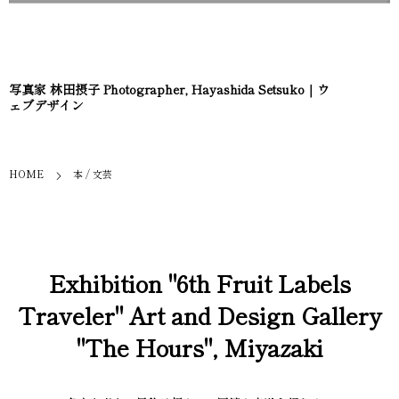
写真家 林田摂子 Photographer, Hayashida Setsuko｜ウ
ェブデザイン
HOME
本 / 文芸
Exhibition "6th Fruit Labels
Traveler" Art and Design Gallery
"The Hours", Miyazaki