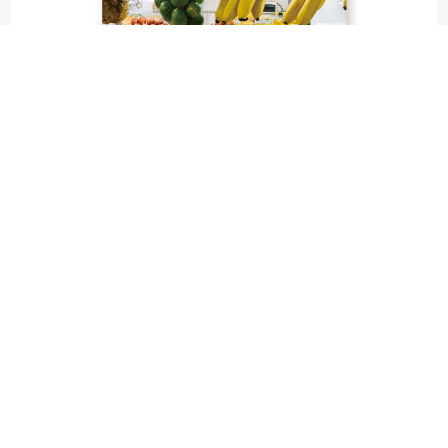
fruit labels traveler｜calendar
“Bienvenidos a Argentina”
Fruit labels traveler "Calendar"
アルゼンチンの旅で知り合ったフェルナンドが案内してくれた
ブエノスアイレスのアンティーク・マーケット。