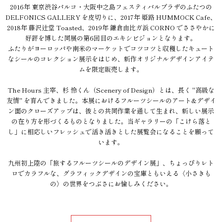
2016年 東京渋谷パルコ・大阪中之島フェスティバルプラザのふたつの
DELFONICS GALLERY を皮切りに、2017年 姫路 HUMMOCK Cafe、
2018年 藤沢辻堂 Toasted、2019年 鎌倉由比ガ浜 CORNO でささやかに
好評を博した同展の第6回目のエキシビジョンとなります。
ふたりがヨーロッパや南米のマーケットでコツコツと収穫したキュート
なシールのコレクション展示をはじめ、新作オリジナルデザインアイテ
ムを限定販売します。
The Hours 主宰、杉 怜くん（Scenery of Design）とは、長く "高級な
友情" を育んできました。本展におけるフルーツシールのアート&デザイ
ン面のクローズアップは、彼との共同作業を通して生まれ、新しい展示
の在り方を形づくるものとなりました。当ギャラリーの「こけら落と
し」に相応しいフレッシュで活き活きとした展覧会になることを願って
います。
九州初上陸の「旅するフルーツシールのデザイン展」、ちょっぴりレト
ロでカラフルな、グラフィックデザインの宝庫ともいえる〈小さきも
の〉の世界をつぶさにお愉しみください。