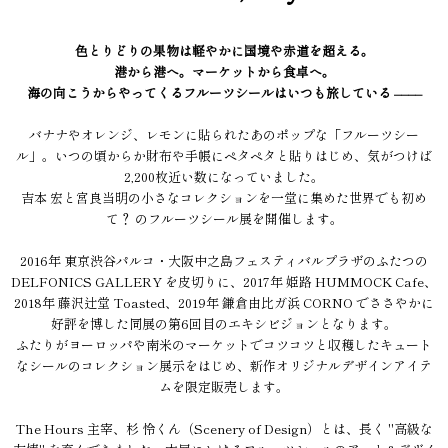
色とりどりの果物は軽やかに国境や赤道を超える。
港から港へ。マーケットから食卓へ。
海の向こうからやってくるフルーツシールはいつも旅している ––––
バナナやオレンジ、レモンに貼られたあのポップな「フルーツシー
ル」。いつの頃からか財布や手帳にペタペタと貼りはじめ、気がつけば
2,200枚近い数になっていました。
吉本 宏と宮良当明の小さなコレクションを一堂に集めた世界でも初め
て？ のフルーツシール展を開催します。
2016年 東京渋谷パルコ・大阪中之島フェスティバルプラザのふたつの
DELFONICS GALLERY を皮切りに、2017年 姫路 HUMMOCK Cafe、
2018年 藤沢辻堂 Toasted、2019年 鎌倉由比ガ浜 CORNO でささやかに
好評を博した同展の第6回目のエキシビジョンとなります。
ふたりがヨーロッパや南米のマーケットでコツコツと収穫したキュート
なシールのコレクション展示をはじめ、新作オリジナルデザインアイテ
ムを限定販売します。
The Hours 主宰、杉 怜くん（Scenery of Design）とは、長く "高級な