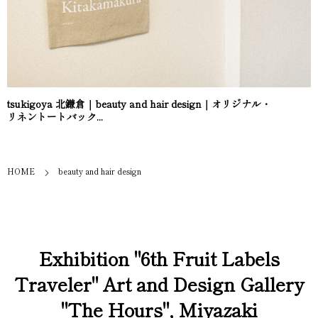
tsukigoya 北鎌倉｜beauty and hair design｜オリジナル・
リネントートバック...
HOME
beauty and hair design
Exhibition "6th Fruit Labels
Traveler" Art and Design Gallery
"The Hours", Miyazaki