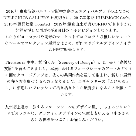
2016年 東京渋谷パルコ・大阪中之島フェスティバルプラザのふたつの
DELFONICS GALLERY を皮切りに、2017年 姫路 HUMMOCK Cafe、
2018年 藤沢辻堂 Toasted、2019年 鎌倉由比ガ浜 CORNO でささやかに
好評を博した同展の第6回目のエキシビジョンとなります。
ふたりがヨーロッパや南米のマーケットでコツコツと収穫したキュート
なシールのコレクション展示をはじめ、新作オリジナルデザインアイテ
ムを限定販売します。
The Hours 主宰、杉 怜くん（Scenery of Design）とは、長く "高級な
友情" を育んできました。本展におけるフルーツシールのアート&デザイ
ン面のクローズアップは、彼との共同作業を通して生まれ、新しい展示
の在り方を形づくるものとなりました。当ギャラリーの「こけら落と
し」に相応しいフレッシュで活き活きとした展覧会になることを願って
います。
九州初上陸の「旅するフルーツシールのデザイン展」、ちょっぴりレト
ロでカラフルな、グラフィックデザインの宝庫ともいえる〈小さきも
の〉の世界をつぶさにお愉しみください。