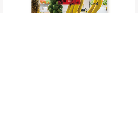
fruit labels traveler｜calendar
“Bienvenidos a Argentina”
Fruit labels traveler "Calendar"
アルゼンチンの旅で知り合ったフェルナンドが案内してくれた