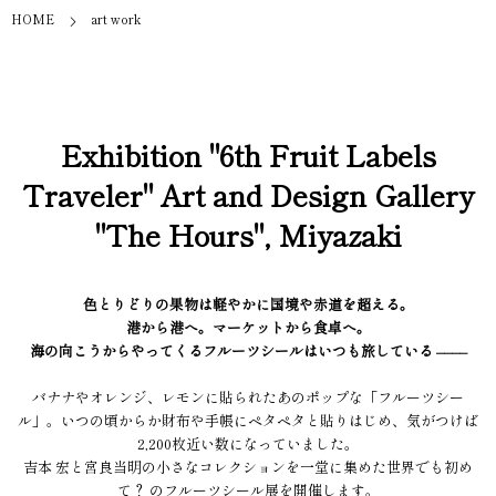
HOME
art work
Exhibition "6th Fruit Labels
Traveler" Art and Design Gallery
"The Hours", Miyazaki
色とりどりの果物は軽やかに国境や赤道を超える。
港から港へ。マーケットから食卓へ。
海の向こうからやってくるフルーツシールはいつも旅している ––––
バナナやオレンジ、レモンに貼られたあのポップな「フルーツシー
ル」。いつの頃からか財布や手帳にペタペタと貼りはじめ、気がつけば
2,200枚近い数になっていました。
吉本 宏と宮良当明の小さなコレクションを一堂に集めた世界でも初め
て？ のフルーツシール展を開催します。