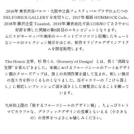
2016年 東京渋谷パルコ・大阪中之島フェスティバルプラザのふたつの
DELFONICS GALLERY を皮切りに、2017年 姫路 HUMMOCK Cafe、
2018年 藤沢辻堂 Toasted、2019年 鎌倉由比ガ浜 CORNO でささやかに
好評を博した同展の第6回目のエキシビジョンとなります。
ふたりがヨーロッパや南米のマーケットでコツコツと収穫したキュート
なシールのコレクション展示をはじめ、新作オリジナルデザインアイテ
ムを限定販売します。
The Hours 主宰、杉 怜くん（Scenery of Design）とは、長く "高級な
友情" を育んできました。本展におけるフルーツシールのアート&デザイ
ン面のクローズアップは、彼との共同作業を通して生まれ、新しい展示
の在り方を形づくるものとなりました。当ギャラリーの「こけら落と
し」に相応しいフレッシュで活き活きとした展覧会になることを願って
います。
九州初上陸の「旅するフルーツシールのデザイン展」、ちょっぴりレト
ロでカラフルな、グラフィックデザインの宝庫ともいえる〈小さきも
の〉の世界をつぶさにお愉しみください。