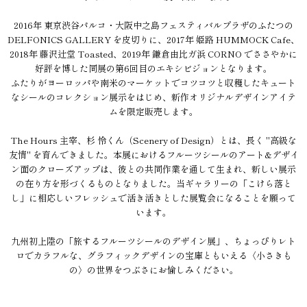
2016年 東京渋谷パルコ・大阪中之島フェスティバルプラザのふたつの
DELFONICS GALLERY を皮切りに、2017年 姫路 HUMMOCK Cafe、
2018年 藤沢辻堂 Toasted、2019年 鎌倉由比ガ浜 CORNO でささやかに
好評を博した同展の第6回目のエキシビジョンとなります。
ふたりがヨーロッパや南米のマーケットでコツコツと収穫したキュート
なシールのコレクション展示をはじめ、新作オリジナルデザインアイテ
ムを限定販売します。
The Hours 主宰、杉 怜くん（Scenery of Design）とは、長く "高級な
友情" を育んできました。本展におけるフルーツシールのアート&デザイ
ン面のクローズアップは、彼との共同作業を通して生まれ、新しい展示
の在り方を形づくるものとなりました。当ギャラリーの「こけら落と
し」に相応しいフレッシュで活き活きとした展覧会になることを願って
います。
九州初上陸の「旅するフルーツシールのデザイン展」、ちょっぴりレト
ロでカラフルな、グラフィックデザインの宝庫ともいえる〈小さきも
の〉の世界をつぶさにお愉しみください。