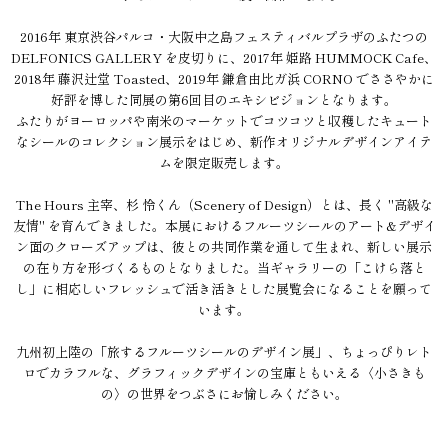
2016年 東京渋谷パルコ・大阪中之島フェスティバルプラザのふたつの
DELFONICS GALLERY を皮切りに、2017年 姫路 HUMMOCK Cafe、
2018年 藤沢辻堂 Toasted、2019年 鎌倉由比ガ浜 CORNO でささやかに
好評を博した同展の第6回目のエキシビジョンとなります。
ふたりがヨーロッパや南米のマーケットでコツコツと収穫したキュート
なシールのコレクション展示をはじめ、新作オリジナルデザインアイテ
ムを限定販売します。
The Hours 主宰、杉 怜くん（Scenery of Design）とは、長く "高級な
友情" を育んできました。本展におけるフルーツシールのアート&デザイ
ン面のクローズアップは、彼との共同作業を通して生まれ、新しい展示
の在り方を形づくるものとなりました。当ギャラリーの「こけら落と
し」に相応しいフレッシュで活き活きとした展覧会になることを願って
います。
九州初上陸の「旅するフルーツシールのデザイン展」、ちょっぴりレト
ロでカラフルな、グラフィックデザインの宝庫ともいえる〈小さきも
の〉の世界をつぶさにお愉しみください。