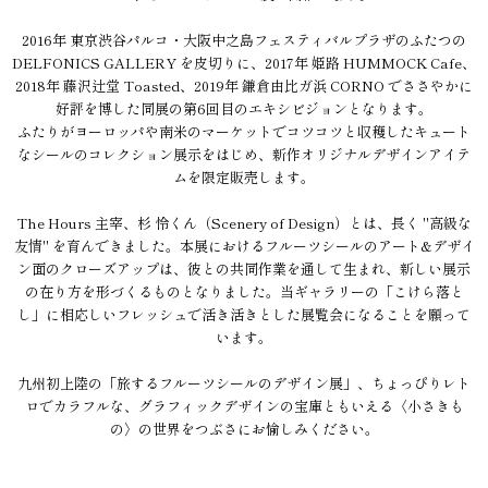
2016年 東京渋谷パルコ・大阪中之島フェスティバルプラザのふたつの
DELFONICS GALLERY を皮切りに、2017年 姫路 HUMMOCK Cafe、
2018年 藤沢辻堂 Toasted、2019年 鎌倉由比ガ浜 CORNO でささやかに
好評を博した同展の第6回目のエキシビジョンとなります。
ふたりがヨーロッパや南米のマーケットでコツコツと収穫したキュート
なシールのコレクション展示をはじめ、新作オリジナルデザインアイテ
ムを限定販売します。
The Hours 主宰、杉 怜くん（Scenery of Design）とは、長く "高級な
友情" を育んできました。本展におけるフルーツシールのアート&デザイ
ン面のクローズアップは、彼との共同作業を通して生まれ、新しい展示
の在り方を形づくるものとなりました。当ギャラリーの「こけら落と
し」に相応しいフレッシュで活き活きとした展覧会になることを願って
います。
九州初上陸の「旅するフルーツシールのデザイン展」、ちょっぴりレト
ロでカラフルな、グラフィックデザインの宝庫ともいえる〈小さきも
の〉の世界をつぶさにお愉しみください。