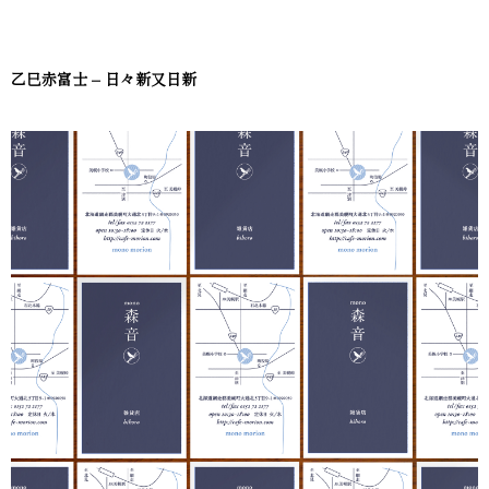
乙巳赤富士 – 日々新又日新