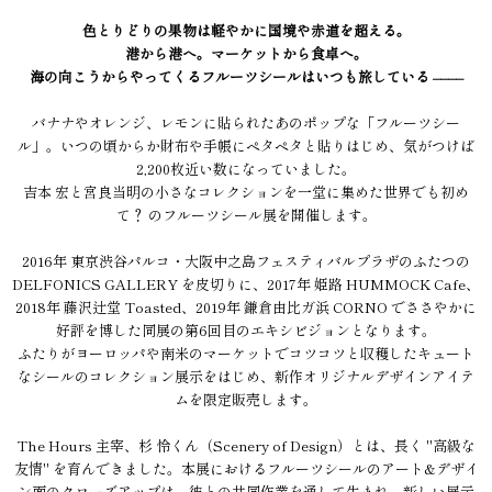
色とりどりの果物は軽やかに国境や赤道を超える。
港から港へ。マーケットから食卓へ。
海の向こうからやってくるフルーツシールはいつも旅している ––––
バナナやオレンジ、レモンに貼られたあのポップな「フルーツシー
ル」。いつの頃からか財布や手帳にペタペタと貼りはじめ、気がつけば
2,200枚近い数になっていました。
吉本 宏と宮良当明の小さなコレクションを一堂に集めた世界でも初め
て？ のフルーツシール展を開催します。
2016年 東京渋谷パルコ・大阪中之島フェスティバルプラザのふたつの
DELFONICS GALLERY を皮切りに、2017年 姫路 HUMMOCK Cafe、
2018年 藤沢辻堂 Toasted、2019年 鎌倉由比ガ浜 CORNO でささやかに
好評を博した同展の第6回目のエキシビジョンとなります。
ふたりがヨーロッパや南米のマーケットでコツコツと収穫したキュート
なシールのコレクション展示をはじめ、新作オリジナルデザインアイテ
ムを限定販売します。
The Hours 主宰、杉 怜くん（Scenery of Design）とは、長く "高級な
友情" を育んできました。本展におけるフルーツシールのアート&デザイ
ン面のクローズアップは、彼との共同作業を通して生まれ、新しい展示