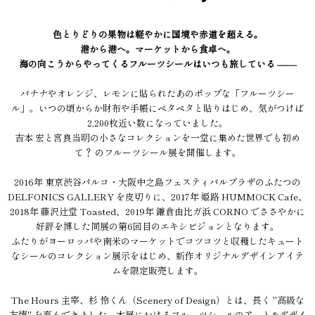
色とりどりの果物は軽やかに国境や赤道を超える。
港から港へ。マーケットから食卓へ。
海の向こうからやってくるフルーツシールはいつも旅している ––––
バナナやオレンジ、レモンに貼られたあのポップな「フルーツシー
ル」。いつの頃からか財布や手帳にペタペタと貼りはじめ、気がつけば
2,200枚近い数になっていました。
吉本 宏と宮良当明の小さなコレクションを一堂に集めた世界でも初め
て？ のフルーツシール展を開催します。
2016年 東京渋谷パルコ・大阪中之島フェスティバルプラザのふたつの
DELFONICS GALLERY を皮切りに、2017年 姫路 HUMMOCK Cafe、
2018年 藤沢辻堂 Toasted、2019年 鎌倉由比ガ浜 CORNO でささやかに
好評を博した同展の第6回目のエキシビジョンとなります。
ふたりがヨーロッパや南米のマーケットでコツコツと収穫したキュート
なシールのコレクション展示をはじめ、新作オリジナルデザインアイテ
ムを限定販売します。
The Hours 主宰、杉 怜くん（Scenery of Design）とは、長く "高級な
友情" を育んできました。本展におけるフルーツシールのアート&デザイ