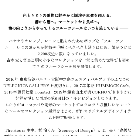
色とりどりの果物は軽やかに国境や赤道を超える。
港から港へ。マーケットから食卓へ。
海の向こうからやってくるフルーツシールはいつも旅している ––––
バナナやオレンジ、レモンに貼られたあのポップな「フルーツシー
ル」。いつの頃からか財布や手帳にペタペタと貼りはじめ、気がつけば
2,200枚近い数になっていました。
吉本 宏と宮良当明の小さなコレクションを一堂に集めた世界でも初め
て？ のフルーツシール展を開催します。
2016年 東京渋谷パルコ・大阪中之島フェスティバルプラザのふたつの
DELFONICS GALLERY を皮切りに、2017年 姫路 HUMMOCK Cafe、
2018年 藤沢辻堂 Toasted、2019年 鎌倉由比ガ浜 CORNO でささやかに
好評を博した同展の第6回目のエキシビジョンとなります。
ふたりがヨーロッパや南米のマーケットでコツコツと収穫したキュート
なシールのコレクション展示をはじめ、新作オリジナルデザインアイテ
ムを限定販売します。
The Hours 主宰、杉 怜くん（Scenery of Design）とは、長く "高級な