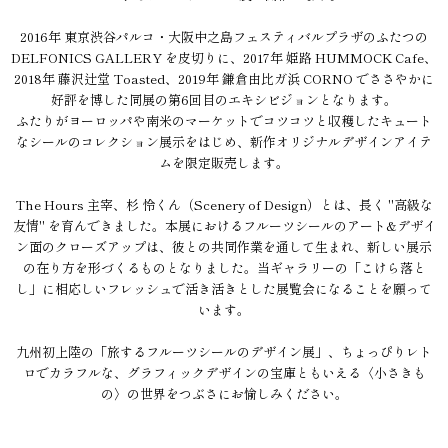
2016年 東京渋谷パルコ・大阪中之島フェスティバルプラザのふたつの
DELFONICS GALLERY を皮切りに、2017年 姫路 HUMMOCK Cafe、
2018年 藤沢辻堂 Toasted、2019年 鎌倉由比ガ浜 CORNO でささやかに
好評を博した同展の第6回目のエキシビジョンとなります。
ふたりがヨーロッパや南米のマーケットでコツコツと収穫したキュート
なシールのコレクション展示をはじめ、新作オリジナルデザインアイテ
ムを限定販売します。
The Hours 主宰、杉 怜くん（Scenery of Design）とは、長く "高級な
友情" を育んできました。本展におけるフルーツシールのアート&デザイ
ン面のクローズアップは、彼との共同作業を通して生まれ、新しい展示
の在り方を形づくるものとなりました。当ギャラリーの「こけら落と
し」に相応しいフレッシュで活き活きとした展覧会になることを願って
います。
九州初上陸の「旅するフルーツシールのデザイン展」、ちょっぴりレト
ロでカラフルな、グラフィックデザインの宝庫ともいえる〈小さきも
の〉の世界をつぶさにお愉しみください。