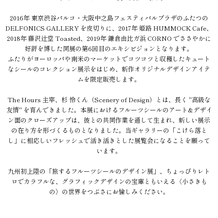
2016年 東京渋谷パルコ・大阪中之島フェスティバルプラザのふたつの
DELFONICS GALLERY を皮切りに、2017年 姫路 HUMMOCK Cafe、
2018年 藤沢辻堂 Toasted、2019年 鎌倉由比ガ浜 CORNO でささやかに
好評を博した同展の第6回目のエキシビジョンとなります。
ふたりがヨーロッパや南米のマーケットでコツコツと収穫したキュート
なシールのコレクション展示をはじめ、新作オリジナルデザインアイテ
ムを限定販売します。
The Hours 主宰、杉 怜くん（Scenery of Design）とは、長く "高級な
友情" を育んできました。本展におけるフルーツシールのアート&デザイ
ン面のクローズアップは、彼との共同作業を通して生まれ、新しい展示
の在り方を形づくるものとなりました。当ギャラリーの「こけら落と
し」に相応しいフレッシュで活き活きとした展覧会になることを願って
います。
九州初上陸の「旅するフルーツシールのデザイン展」、ちょっぴりレト
ロでカラフルな、グラフィックデザインの宝庫ともいえる〈小さきも
の〉の世界をつぶさにお愉しみください。