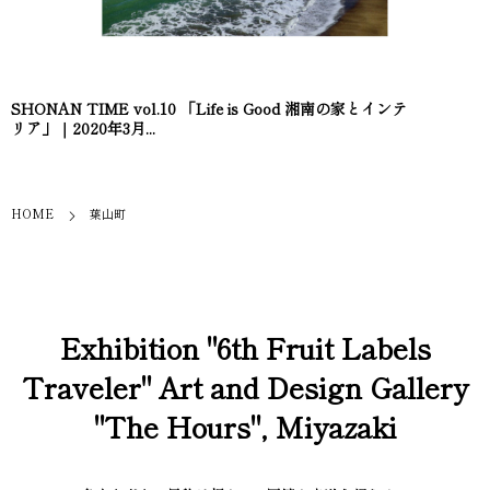
SHONAN TIME vol.10 「Life is Good 湘南の家とインテ
リア」｜2020年3月...
HOME
葉山町
Exhibition "6th Fruit Labels
Traveler" Art and Design Gallery
"The Hours", Miyazaki