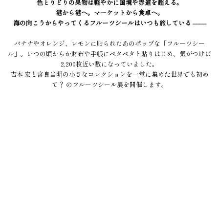
色とりどりの果物は軽やかに国境や赤道を超える。
港から港へ。マーケットから食卓へ。
海の向こうからやってくるフルーツシールはいつも旅している ––––
バナナやオレンジ、レモンに貼られたあのポップな「フルーツシー
ル」。いつの頃からか財布や手帳にペタペタと貼りはじめ、気がつけば
2,200枚近い数になっていました。
吉本 宏と宮良当明の小さなコレクションを一堂に集めた世界でも初め
て？ のフルーツシール展を開催します。
2016年 東京渋谷パルコ・大阪中之島フェスティバルプラザのふたつの
DELFONICS GALLERY を皮切りに、2017年 姫路 HUMMOCK Cafe、
2018年 藤沢辻堂 Toasted、2019年 鎌倉由比ガ浜 CORNO でささやかに
好評を博した同展の第6回目のエキシビジョンとなります。
ふたりがヨーロッパや南米のマーケットでコツコツと収穫したキュート
なシールのコレクション展示をはじめ、新作オリジナルデザインアイテ
ムを限定販売します。
The Hours 主宰、杉 怜くん（Scenery of Design）とは、長く "高級な
友情" を育んできました。本展におけるフルーツシールのアート&デザイ
ン面のクローズアップは、彼との共同作業を通して生まれ、新しい展示
の在り方を形づくるものとなりました。当ギャラリーの「こけら落と