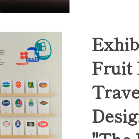
Exhib
Fruit
Trave
Desig
"The 