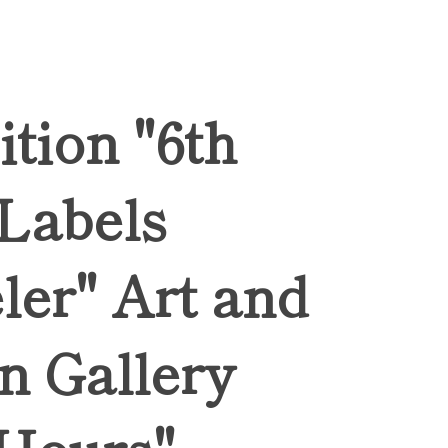
ition "6th
 Labels
ler" Art and
n Gallery
Hours",