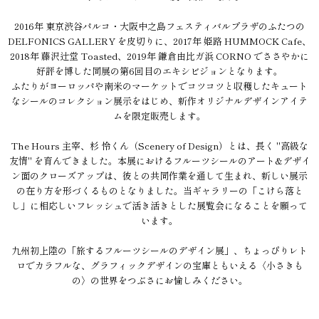
2016年 東京渋谷パルコ・大阪中之島フェスティバルプラザのふたつの
DELFONICS GALLERY を皮切りに、2017年 姫路 HUMMOCK Cafe、
2018年 藤沢辻堂 Toasted、2019年 鎌倉由比ガ浜 CORNO でささやかに
好評を博した同展の第6回目のエキシビジョンとなります。
ふたりがヨーロッパや南米のマーケットでコツコツと収穫したキュート
なシールのコレクション展示をはじめ、新作オリジナルデザインアイテ
ムを限定販売します。
The Hours 主宰、杉 怜くん（Scenery of Design）とは、長く "高級な
友情" を育んできました。本展におけるフルーツシールのアート&デザイ
ン面のクローズアップは、彼との共同作業を通して生まれ、新しい展示
の在り方を形づくるものとなりました。当ギャラリーの「こけら落と
し」に相応しいフレッシュで活き活きとした展覧会になることを願って
います。
九州初上陸の「旅するフルーツシールのデザイン展」、ちょっぴりレト
ロでカラフルな、グラフィックデザインの宝庫ともいえる〈小さきも
の〉の世界をつぶさにお愉しみください。