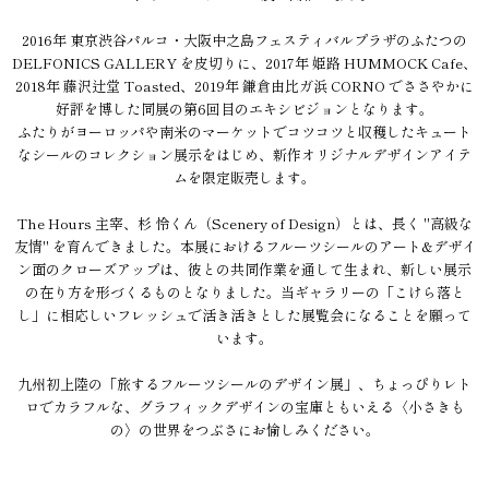
2016年 東京渋谷パルコ・大阪中之島フェスティバルプラザのふたつの
DELFONICS GALLERY を皮切りに、2017年 姫路 HUMMOCK Cafe、
2018年 藤沢辻堂 Toasted、2019年 鎌倉由比ガ浜 CORNO でささやかに
好評を博した同展の第6回目のエキシビジョンとなります。
ふたりがヨーロッパや南米のマーケットでコツコツと収穫したキュート
なシールのコレクション展示をはじめ、新作オリジナルデザインアイテ
ムを限定販売します。
The Hours 主宰、杉 怜くん（Scenery of Design）とは、長く "高級な
友情" を育んできました。本展におけるフルーツシールのアート&デザイ
ン面のクローズアップは、彼との共同作業を通して生まれ、新しい展示
の在り方を形づくるものとなりました。当ギャラリーの「こけら落と
し」に相応しいフレッシュで活き活きとした展覧会になることを願って
います。
九州初上陸の「旅するフルーツシールのデザイン展」、ちょっぴりレト
ロでカラフルな、グラフィックデザインの宝庫ともいえる〈小さきも
の〉の世界をつぶさにお愉しみください。