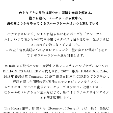
色とりどりの果物は軽やかに国境や赤道を超える。
港から港へ。マーケットから食卓へ。
海の向こうからやってくるフルーツシールはいつも旅している ––––
バナナやオレンジ、レモンに貼られたあのポップな「フルーツシー
ル」。いつの頃からか財布や手帳にペタペタと貼りはじめ、気がつけば
2,200枚近い数になっていました。
吉本 宏と宮良当明の小さなコレクションを一堂に集めた世界でも初め
て？ のフルーツシール展を開催します。
2016年 東京渋谷パルコ・大阪中之島フェスティバルプラザのふたつの
DELFONICS GALLERY を皮切りに、2017年 姫路 HUMMOCK Cafe、
2018年 藤沢辻堂 Toasted、2019年 鎌倉由比ガ浜 CORNO でささやかに
好評を博した同展の第6回目のエキシビジョンとなります。
ふたりがヨーロッパや南米のマーケットでコツコツと収穫したキュート
なシールのコレクション展示をはじめ、新作オリジナルデザインアイテ
ムを限定販売します。
The Hours 主宰、杉 怜くん（Scenery of Design）とは、長く "高級な