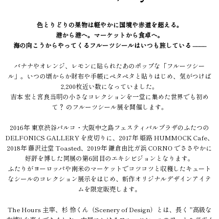
色とりどりの果物は軽やかに国境や赤道を超える。
港から港へ。マーケットから食卓へ。
海の向こうからやってくるフルーツシールはいつも旅している ––––
バナナやオレンジ、レモンに貼られたあのポップな「フルーツシー
ル」。いつの頃からか財布や手帳にペタペタと貼りはじめ、気がつけば
2,200枚近い数になっていました。
吉本 宏と宮良当明の小さなコレクションを一堂に集めた世界でも初め
て？ のフルーツシール展を開催します。
2016年 東京渋谷パルコ・大阪中之島フェスティバルプラザのふたつの
DELFONICS GALLERY を皮切りに、2017年 姫路 HUMMOCK Cafe、
2018年 藤沢辻堂 Toasted、2019年 鎌倉由比ガ浜 CORNO でささやかに
好評を博した同展の第6回目のエキシビジョンとなります。
ふたりがヨーロッパや南米のマーケットでコツコツと収穫したキュート
なシールのコレクション展示をはじめ、新作オリジナルデザインアイテ
ムを限定販売します。
The Hours 主宰、杉 怜くん（Scenery of Design）とは、長く "高級な