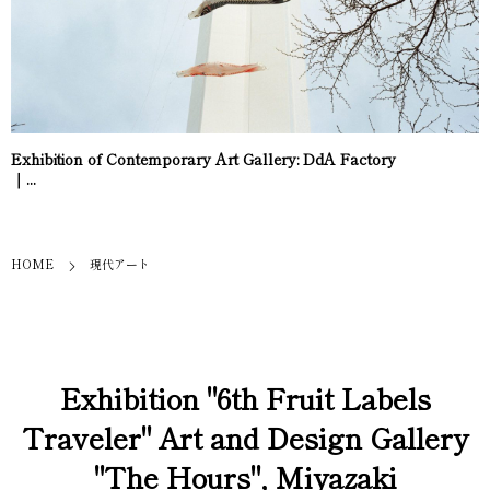
Exhibition of Contemporary Art Gallery: DdA Factory
｜...
HOME
現代アート
Exhibition "6th Fruit Labels
Traveler" Art and Design Gallery
"The Hours", Miyazaki