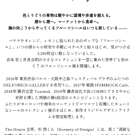
色とりどりの果物は軽やかに国境や赤道を超える。
港から港へ。マーケットから食卓へ。
海の向こうからやってくるフルーツシールはいつも旅している ––––
バナナやオレンジ、レモンに貼られたあのポップな「フルーツシー
ル」。いつの頃からか財布や手帳にペタペタと貼りはじめ、気がつけば
2,200枚近い数になっていました。
吉本 宏と宮良当明の小さなコレクションを一堂に集めた世界でも初め
て？ のフルーツシール展を開催します。
2016年 東京渋谷パルコ・大阪中之島フェスティバルプラザのふたつの
DELFONICS GALLERY を皮切りに、2017年 姫路 HUMMOCK Cafe、
2018年 藤沢辻堂 Toasted、2019年 鎌倉由比ガ浜 CORNO でささやかに
好評を博した同展の第6回目のエキシビジョンとなります。
ふたりがヨーロッパや南米のマーケットでコツコツと収穫したキュート
なシールのコレクション展示をはじめ、新作オリジナルデザインアイテ
ムを限定販売します。
The Hours 主宰、杉 怜くん（Scenery of Design）とは、長く "高級な