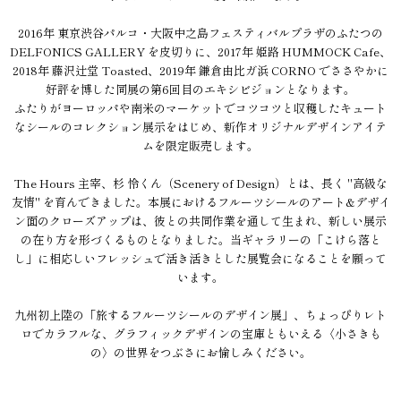
2016年 東京渋谷パルコ・大阪中之島フェスティバルプラザのふたつの
DELFONICS GALLERY を皮切りに、2017年 姫路 HUMMOCK Cafe、
2018年 藤沢辻堂 Toasted、2019年 鎌倉由比ガ浜 CORNO でささやかに
好評を博した同展の第6回目のエキシビジョンとなります。
ふたりがヨーロッパや南米のマーケットでコツコツと収穫したキュート
なシールのコレクション展示をはじめ、新作オリジナルデザインアイテ
ムを限定販売します。
The Hours 主宰、杉 怜くん（Scenery of Design）とは、長く "高級な
友情" を育んできました。本展におけるフルーツシールのアート&デザイ
ン面のクローズアップは、彼との共同作業を通して生まれ、新しい展示
の在り方を形づくるものとなりました。当ギャラリーの「こけら落と
し」に相応しいフレッシュで活き活きとした展覧会になることを願って
います。
九州初上陸の「旅するフルーツシールのデザイン展」、ちょっぴりレト
ロでカラフルな、グラフィックデザインの宝庫ともいえる〈小さきも
の〉の世界をつぶさにお愉しみください。