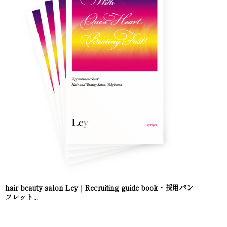
hair beauty salon Ley｜Recruiting guide book・採用パン
フレット...