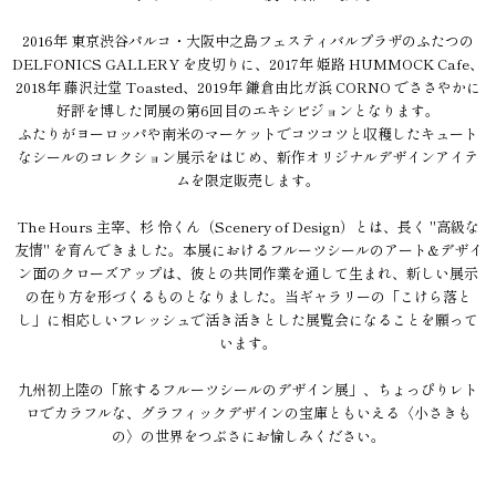
2016年 東京渋谷パルコ・大阪中之島フェスティバルプラザのふたつの
DELFONICS GALLERY を皮切りに、2017年 姫路 HUMMOCK Cafe、
2018年 藤沢辻堂 Toasted、2019年 鎌倉由比ガ浜 CORNO でささやかに
好評を博した同展の第6回目のエキシビジョンとなります。
ふたりがヨーロッパや南米のマーケットでコツコツと収穫したキュート
なシールのコレクション展示をはじめ、新作オリジナルデザインアイテ
ムを限定販売します。
The Hours 主宰、杉 怜くん（Scenery of Design）とは、長く "高級な
友情" を育んできました。本展におけるフルーツシールのアート&デザイ
ン面のクローズアップは、彼との共同作業を通して生まれ、新しい展示
の在り方を形づくるものとなりました。当ギャラリーの「こけら落と
し」に相応しいフレッシュで活き活きとした展覧会になることを願って
います。
九州初上陸の「旅するフルーツシールのデザイン展」、ちょっぴりレト
ロでカラフルな、グラフィックデザインの宝庫ともいえる〈小さきも
の〉の世界をつぶさにお愉しみください。