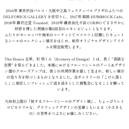
2016年 東京渋谷パルコ・大阪中之島フェスティバルプラザのふたつの
DELFONICS GALLERY を皮切りに、2017年 姫路 HUMMOCK Cafe、
2018年 藤沢辻堂 Toasted、2019年 鎌倉由比ガ浜 CORNO でささやかに
好評を博した同展の第6回目のエキシビジョンとなります。
ふたりがヨーロッパや南米のマーケットでコツコツと収穫したキュート
なシールのコレクション展示をはじめ、新作オリジナルデザインアイテ
ムを限定販売します。
The Hours 主宰、杉 怜くん（Scenery of Design）とは、長く "高級な
友情" を育んできました。本展におけるフルーツシールのアート&デザイ
ン面のクローズアップは、彼との共同作業を通して生まれ、新しい展示
の在り方を形づくるものとなりました。当ギャラリーの「こけら落と
し」に相応しいフレッシュで活き活きとした展覧会になることを願って
います。
九州初上陸の「旅するフルーツシールのデザイン展」、ちょっぴりレト
ロでカラフルな、グラフィックデザインの宝庫ともいえる〈小さきも
の〉の世界をつぶさにお愉しみください。