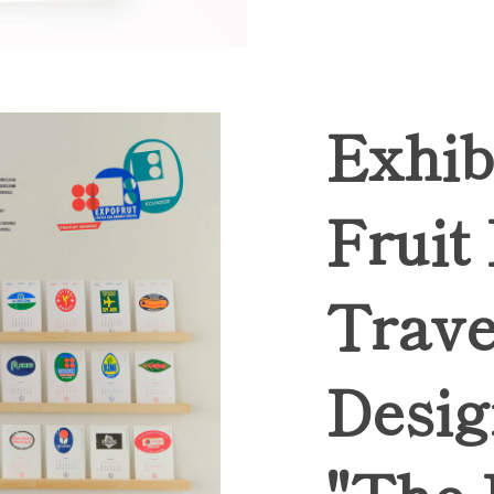
Exhib
Fruit
Trave
Desig
"The 