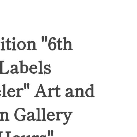
ition "6th
 Labels
ler" Art and
n Gallery
Hours",