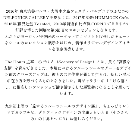
2016年 東京渋谷パルコ・大阪中之島フェスティバルプラザのふたつの
DELFONICS GALLERY を皮切りに、2017年 姫路 HUMMOCK Cafe、
2018年 藤沢辻堂 Toasted、2019年 鎌倉由比ガ浜 CORNO でささやかに
好評を博した同展の第6回目のエキシビジョンとなります。
ふたりがヨーロッパや南米のマーケットでコツコツと収穫したキュート
なシールのコレクション展示をはじめ、新作オリジナルデザインアイテ
ムを限定販売します。
The Hours 主宰、杉 怜くん（Scenery of Design）とは、長く "高級な
友情" を育んできました。本展におけるフルーツシールのアート&デザイ
ン面のクローズアップは、彼との共同作業を通して生まれ、新しい展示
の在り方を形づくるものとなりました。当ギャラリーの「こけら落と
し」に相応しいフレッシュで活き活きとした展覧会になることを願って
います。
九州初上陸の「旅するフルーツシールのデザイン展」、ちょっぴりレト
ロでカラフルな、グラフィックデザインの宝庫ともいえる〈小さきも
の〉の世界をつぶさにお愉しみください。