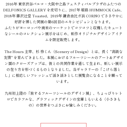
2016年 東京渋谷パルコ・大阪中之島フェスティバルプラザのふたつの
DELFONICS GALLERY を皮切りに、2017年 姫路 HUMMOCK Cafe、
2018年 藤沢辻堂 Toasted、2019年 鎌倉由比ガ浜 CORNO でささやかに
好評を博した同展の第6回目のエキシビジョンとなります。
ふたりがヨーロッパや南米のマーケットでコツコツと収穫したキュート
なシールのコレクション展示をはじめ、新作オリジナルデザインアイテ
ムを限定販売します。
The Hours 主宰、杉 怜くん（Scenery of Design）とは、長く "高級な
友情" を育んできました。本展におけるフルーツシールのアート&デザイ
ン面のクローズアップは、彼との共同作業を通して生まれ、新しい展示
の在り方を形づくるものとなりました。当ギャラリーの「こけら落と
し」に相応しいフレッシュで活き活きとした展覧会になることを願って
います。
九州初上陸の「旅するフルーツシールのデザイン展」、ちょっぴりレト
ロでカラフルな、グラフィックデザインの宝庫ともいえる〈小さきも
の〉の世界をつぶさにお愉しみください。