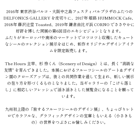
2016年 東京渋谷パルコ・大阪中之島フェスティバルプラザのふたつの
DELFONICS GALLERY を皮切りに、2017年 姫路 HUMMOCK Cafe、
2018年 藤沢辻堂 Toasted、2019年 鎌倉由比ガ浜 CORNO でささやかに
好評を博した同展の第6回目のエキシビジョンとなります。
ふたりがヨーロッパや南米のマーケットでコツコツと収穫したキュート
なシールのコレクション展示をはじめ、新作オリジナルデザインアイテ
ムを限定販売します。
The Hours 主宰、杉 怜くん（Scenery of Design）とは、長く "高級な
友情" を育んできました。本展におけるフルーツシールのアート&デザイ
ン面のクローズアップは、彼との共同作業を通して生まれ、新しい展示
の在り方を形づくるものとなりました。当ギャラリーの「こけら落と
し」に相応しいフレッシュで活き活きとした展覧会になることを願って
います。
九州初上陸の「旅するフルーツシールのデザイン展」、ちょっぴりレト
ロでカラフルな、グラフィックデザインの宝庫ともいえる〈小さきも
の〉の世界をつぶさにお愉しみください。