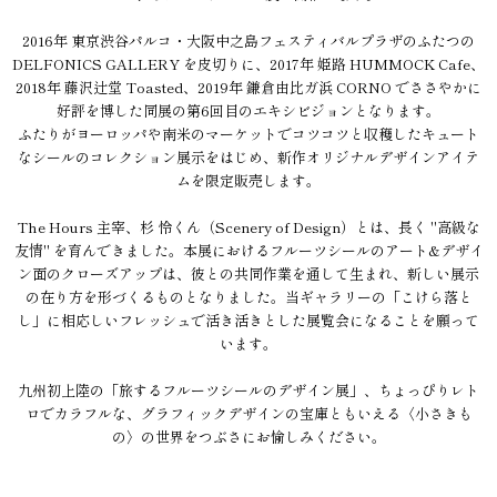
2016年 東京渋谷パルコ・大阪中之島フェスティバルプラザのふたつの
DELFONICS GALLERY を皮切りに、2017年 姫路 HUMMOCK Cafe、
2018年 藤沢辻堂 Toasted、2019年 鎌倉由比ガ浜 CORNO でささやかに
好評を博した同展の第6回目のエキシビジョンとなります。
ふたりがヨーロッパや南米のマーケットでコツコツと収穫したキュート
なシールのコレクション展示をはじめ、新作オリジナルデザインアイテ
ムを限定販売します。
The Hours 主宰、杉 怜くん（Scenery of Design）とは、長く "高級な
友情" を育んできました。本展におけるフルーツシールのアート&デザイ
ン面のクローズアップは、彼との共同作業を通して生まれ、新しい展示
の在り方を形づくるものとなりました。当ギャラリーの「こけら落と
し」に相応しいフレッシュで活き活きとした展覧会になることを願って
います。
九州初上陸の「旅するフルーツシールのデザイン展」、ちょっぴりレト
ロでカラフルな、グラフィックデザインの宝庫ともいえる〈小さきも
の〉の世界をつぶさにお愉しみください。