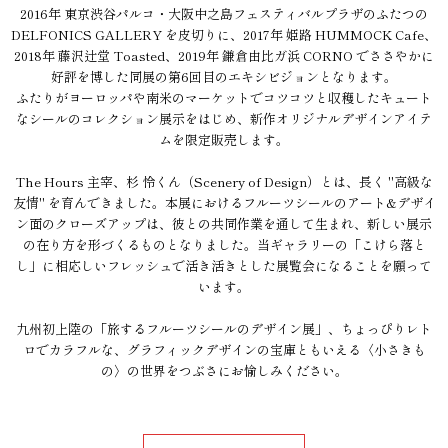
2016年 東京渋谷パルコ・大阪中之島フェスティバルプラザのふたつの
DELFONICS GALLERY を皮切りに、2017年 姫路 HUMMOCK Cafe、
2018年 藤沢辻堂 Toasted、2019年 鎌倉由比ガ浜 CORNO でささやかに
好評を博した同展の第6回目のエキシビジョンとなります。
ふたりがヨーロッパや南米のマーケットでコツコツと収穫したキュート
なシールのコレクション展示をはじめ、新作オリジナルデザインアイテ
ムを限定販売します。
The Hours 主宰、杉 怜くん（Scenery of Design）とは、長く "高級な
友情" を育んできました。本展におけるフルーツシールのアート&デザイ
ン面のクローズアップは、彼との共同作業を通して生まれ、新しい展示
の在り方を形づくるものとなりました。当ギャラリーの「こけら落と
し」に相応しいフレッシュで活き活きとした展覧会になることを願って
います。
九州初上陸の「旅するフルーツシールのデザイン展」、ちょっぴりレト
ロでカラフルな、グラフィックデザインの宝庫ともいえる〈小さきも
の〉の世界をつぶさにお愉しみください。