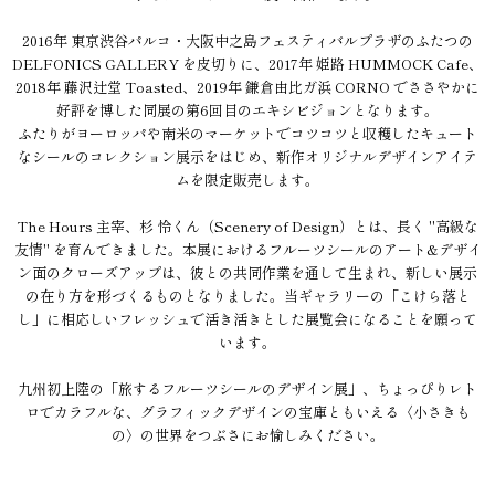
2016年 東京渋谷パルコ・大阪中之島フェスティバルプラザのふたつの
DELFONICS GALLERY を皮切りに、2017年 姫路 HUMMOCK Cafe、
2018年 藤沢辻堂 Toasted、2019年 鎌倉由比ガ浜 CORNO でささやかに
好評を博した同展の第6回目のエキシビジョンとなります。
ふたりがヨーロッパや南米のマーケットでコツコツと収穫したキュート
なシールのコレクション展示をはじめ、新作オリジナルデザインアイテ
ムを限定販売します。
The Hours 主宰、杉 怜くん（Scenery of Design）とは、長く "高級な
友情" を育んできました。本展におけるフルーツシールのアート&デザイ
ン面のクローズアップは、彼との共同作業を通して生まれ、新しい展示
の在り方を形づくるものとなりました。当ギャラリーの「こけら落と
し」に相応しいフレッシュで活き活きとした展覧会になることを願って
います。
九州初上陸の「旅するフルーツシールのデザイン展」、ちょっぴりレト
ロでカラフルな、グラフィックデザインの宝庫ともいえる〈小さきも
の〉の世界をつぶさにお愉しみください。