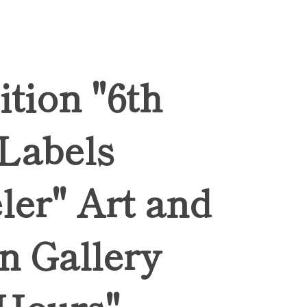
ition "6th
 Labels
ler" Art and
n Gallery
Hours",