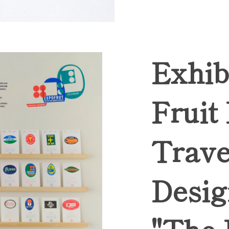
Exhib
Fruit
Trave
Desig
"The 