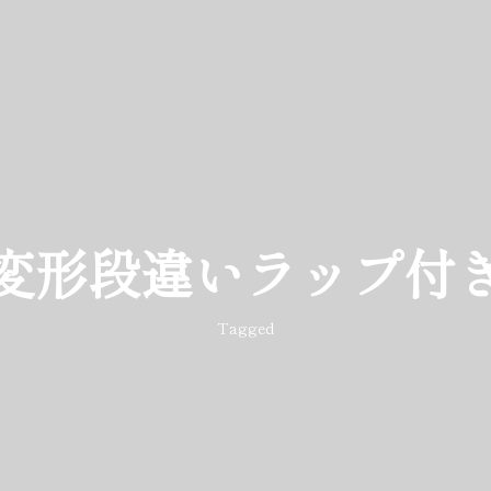
変形段違いラップ付
Tagged