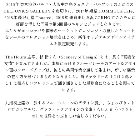
2016年 東京渋谷パルコ・大阪中之島フェスティバルプラザのふたつの
DELFONICS GALLERY を皮切りに、2017年 姫路 HUMMOCK Cafe、
2018年 藤沢辻堂 Toasted、2019年 鎌倉由比ガ浜 CORNO でささやかに
好評を博した同展の第6回目のエキシビジョンとなります。
ふたりがヨーロッパや南米のマーケットでコツコツと収穫したキュート
なシールのコレクション展示をはじめ、新作オリジナルデザインアイテ
ムを限定販売します。
The Hours 主宰、杉 怜くん（Scenery of Design）とは、長く "高級な
友情" を育んできました。本展におけるフルーツシールのアート&デザイ
ン面のクローズアップは、彼との共同作業を通して生まれ、新しい展示
の在り方を形づくるものとなりました。当ギャラリーの「こけら落と
し」に相応しいフレッシュで活き活きとした展覧会になることを願って
います。
九州初上陸の「旅するフルーツシールのデザイン展」、ちょっぴりレト
ロでカラフルな、グラフィックデザインの宝庫ともいえる〈小さきも
の〉の世界をつぶさにお愉しみください。