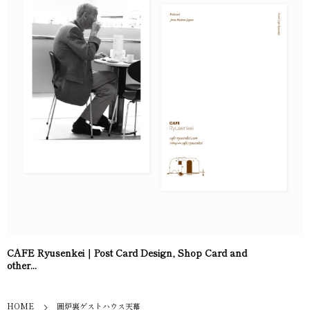
CAFE Ryusenkei｜Post Card Design, Shop Card and
other...
HOME
囲炉裏ゲストハウス天幕