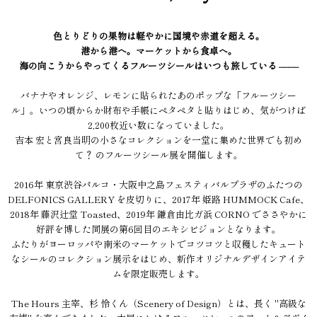
色とりどりの果物は軽やかに国境や赤道を超える。
港から港へ。マーケットから食卓へ。
海の向こうからやってくるフルーツシールはいつも旅している ––––
バナナやオレンジ、レモンに貼られたあのポップな「フルーツシー
ル」。いつの頃からか財布や手帳にペタペタと貼りはじめ、気がつけば
2,200枚近い数になっていました。
吉本 宏と宮良当明の小さなコレクションを一堂に集めた世界でも初め
て？ のフルーツシール展を開催します。
2016年 東京渋谷パルコ・大阪中之島フェスティバルプラザのふたつの
DELFONICS GALLERY を皮切りに、2017年 姫路 HUMMOCK Cafe、
2018年 藤沢辻堂 Toasted、2019年 鎌倉由比ガ浜 CORNO でささやかに
好評を博した同展の第6回目のエキシビジョンとなります。
ふたりがヨーロッパや南米のマーケットでコツコツと収穫したキュート
なシールのコレクション展示をはじめ、新作オリジナルデザインアイテ
ムを限定販売します。
The Hours 主宰、杉 怜くん（Scenery of Design）とは、長く "高級な