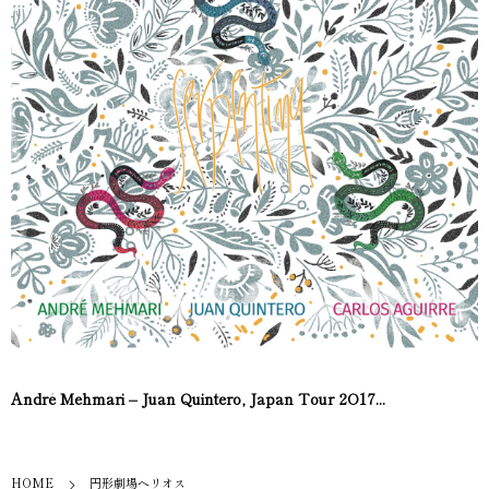
André Mehmari – Juan Quintero, Japan Tour 2O17...
HOME
円形劇場ヘリオス