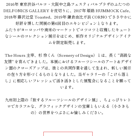
2016年 東京渋谷パルコ・大阪中之島フェスティバルプラザのふたつの
DELFONICS GALLERY を皮切りに、2017年 姫路 HUMMOCK Cafe、
2018年 藤沢辻堂 Toasted、2019年 鎌倉由比ガ浜 CORNO でささやかに
好評を博した同展の第6回目のエキシビジョンとなります。
ふたりがヨーロッパや南米のマーケットでコツコツと収穫したキュート
なシールのコレクション展示をはじめ、新作オリジナルデザインアイテ
ムを限定販売します。
The Hours 主宰、杉 怜くん（Scenery of Design）とは、長く "高級な
友情" を育んできました。本展におけるフルーツシールのアート&デザイ
ン面のクローズアップは、彼との共同作業を通して生まれ、新しい展示
の在り方を形づくるものとなりました。当ギャラリーの「こけら落と
し」に相応しいフレッシュで活き活きとした展覧会になることを願って
います。
九州初上陸の「旅するフルーツシールのデザイン展」、ちょっぴりレト
ロでカラフルな、グラフィックデザインの宝庫ともいえる〈小さきも
の〉の世界をつぶさにお愉しみください。