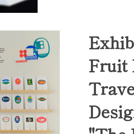
Exhib
Fruit
Trave
Desig
"The 