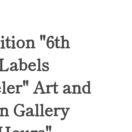
ition "6th
 Labels
ler" Art and
n Gallery
Hours",