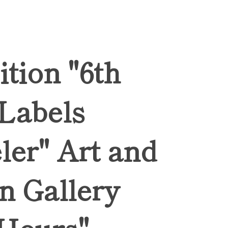
ition "6th
 Labels
ler" Art and
n Gallery
Hours",