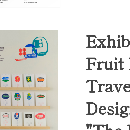
Exhib
Fruit
Trave
Desig
"The 