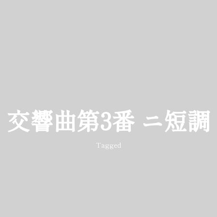
交響曲第3番 ニ短調
Tagged