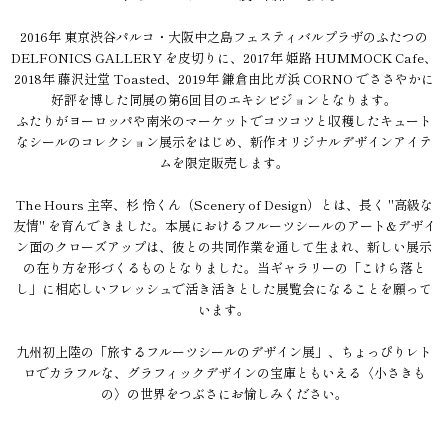
2016年 東京渋谷パルコ・大阪中之島フェスティバルプラザのふたつの
DELFONICS GALLERY を皮切りに、2017年 姫路 HUMMOCK Cafe、
2018年 藤沢辻堂 Toasted、2019年 鎌倉由比ガ浜 CORNO でささやかに
好評を博した同展の第6回目のエキシビジョンとなります。
ふたりがヨーロッパや南米のマーケットでコツコツと収穫したキュート
なシールのコレクション展示をはじめ、新作オリジナルデザインアイテ
ムを限定販売します。
The Hours 主宰、杉 怜くん（Scenery of Design）とは、長く "高級な
友情" を育んできました。本展におけるフルーツシールのアート&デザイ
ン面のクローズアップは、彼との共同作業を通して生まれ、新しい展示
の在り方を形づくるものとなりました。当ギャラリーの「こけら落と
し」に相応しいフレッシュで活き活きとした展覧会になることを願って
います。
九州初上陸の「旅するフルーツシールのデザイン展」、ちょっぴりレト
ロでカラフルな、グラフィックデザインの宝庫ともいえる〈小さきも
の〉の世界をつぶさにお愉しみください。