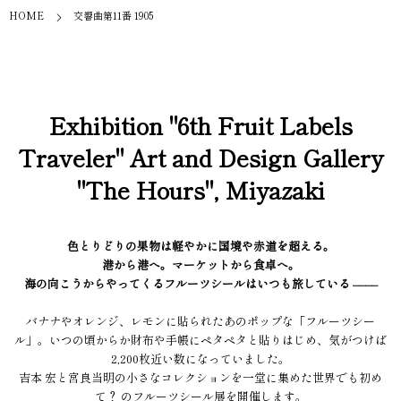
HOME
交響曲第11番 1905
Exhibition "6th Fruit Labels
Traveler" Art and Design Gallery
"The Hours", Miyazaki
色とりどりの果物は軽やかに国境や赤道を超える。
港から港へ。マーケットから食卓へ。
海の向こうからやってくるフルーツシールはいつも旅している ––––
バナナやオレンジ、レモンに貼られたあのポップな「フルーツシー
ル」。いつの頃からか財布や手帳にペタペタと貼りはじめ、気がつけば
2,200枚近い数になっていました。
吉本 宏と宮良当明の小さなコレクションを一堂に集めた世界でも初め
て？ のフルーツシール展を開催します。