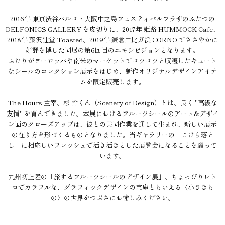
2016年 東京渋谷パルコ・大阪中之島フェスティバルプラザのふたつの
DELFONICS GALLERY を皮切りに、2017年 姫路 HUMMOCK Cafe、
2018年 藤沢辻堂 Toasted、2019年 鎌倉由比ガ浜 CORNO でささやかに
好評を博した同展の第6回目のエキシビジョンとなります。
ふたりがヨーロッパや南米のマーケットでコツコツと収穫したキュート
なシールのコレクション展示をはじめ、新作オリジナルデザインアイテ
ムを限定販売します。
The Hours 主宰、杉 怜くん（Scenery of Design）とは、長く "高級な
友情" を育んできました。本展におけるフルーツシールのアート&デザイ
ン面のクローズアップは、彼との共同作業を通して生まれ、新しい展示
の在り方を形づくるものとなりました。当ギャラリーの「こけら落と
し」に相応しいフレッシュで活き活きとした展覧会になることを願って
います。
九州初上陸の「旅するフルーツシールのデザイン展」、ちょっぴりレト
ロでカラフルな、グラフィックデザインの宝庫ともいえる〈小さきも
の〉の世界をつぶさにお愉しみください。