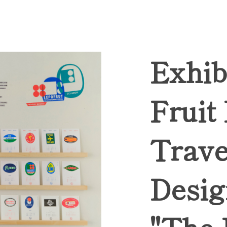
Exhib
Fruit
Trave
Desig
"The 