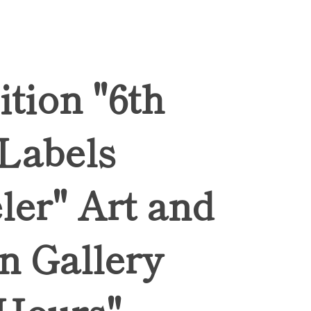
ition "6th
 Labels
ler" Art and
n Gallery
Hours",