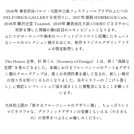
2016年 東京渋谷パルコ・大阪中之島フェスティバルプラザのふたつの
DELFONICS GALLERY を皮切りに、2017年 姫路 HUMMOCK Cafe、
2018年 藤沢辻堂 Toasted、2019年 鎌倉由比ガ浜 CORNO でささやかに
好評を博した同展の第6回目のエキシビジョンとなります。
ふたりがヨーロッパや南米のマーケットでコツコツと収穫したキュート
なシールのコレクション展示をはじめ、新作オリジナルデザインアイテ
ムを限定販売します。
The Hours 主宰、杉 怜くん（Scenery of Design）とは、長く "高級な
友情" を育んできました。本展におけるフルーツシールのアート&デザイ
ン面のクローズアップは、彼との共同作業を通して生まれ、新しい展示
の在り方を形づくるものとなりました。当ギャラリーの「こけら落と
し」に相応しいフレッシュで活き活きとした展覧会になることを願って
います。
九州初上陸の「旅するフルーツシールのデザイン展」、ちょっぴりレト
ロでカラフルな、グラフィックデザインの宝庫ともいえる〈小さきも
の〉の世界をつぶさにお愉しみください。