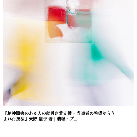
『精神障害のある人の就労定着支援 – 当事者の希望からう
まれた技法』天野 聖子 著｜装幀・ブ...