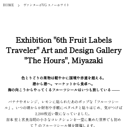
HOME
ヴァンヌーボVG スノーホワイト
Exhibition "6th Fruit Labels
Traveler" Art and Design Gallery
"The Hours", Miyazaki
色とりどりの果物は軽やかに国境や赤道を超える。
港から港へ。マーケットから食卓へ。
海の向こうからやってくるフルーツシールはいつも旅している ––––
バナナやオレンジ、レモンに貼られたあのポップな「フルーツシー
ル」。いつの頃からか財布や手帳にペタペタと貼りはじめ、気がつけば
2,200枚近い数になっていました。
吉本 宏と宮良当明の小さなコレクションを一堂に集めた世界でも初め
て？ のフルーツシール展を開催します。