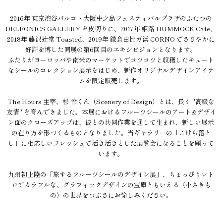
2016年 東京渋谷パルコ・大阪中之島フェスティバルプラザのふたつの
DELFONICS GALLERY を皮切りに、2017年 姫路 HUMMOCK Cafe、
2018年 藤沢辻堂 Toasted、2019年 鎌倉由比ガ浜 CORNO でささやかに
好評を博した同展の第6回目のエキシビジョンとなります。
ふたりがヨーロッパや南米のマーケットでコツコツと収穫したキュート
なシールのコレクション展示をはじめ、新作オリジナルデザインアイテ
ムを限定販売します。
The Hours 主宰、杉 怜くん（Scenery of Design）とは、長く "高級な
友情" を育んできました。本展におけるフルーツシールのアート&デザイ
ン面のクローズアップは、彼との共同作業を通して生まれ、新しい展示
の在り方を形づくるものとなりました。当ギャラリーの「こけら落と
し」に相応しいフレッシュで活き活きとした展覧会になることを願って
います。
九州初上陸の「旅するフルーツシールのデザイン展」、ちょっぴりレト
ロでカラフルな、グラフィックデザインの宝庫ともいえる〈小さきも
の〉の世界をつぶさにお愉しみください。