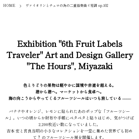
HOME
ヴァイオリンとチェロの為の二重協奏曲イ短調 op.102
Exhibition "6th Fruit Labels
Traveler" Art and Design Gallery
"The Hours", Miyazaki
色とりどりの果物は軽やかに国境や赤道を超える。
港から港へ。マーケットから食卓へ。
海の向こうからやってくるフルーツシールはいつも旅している ––––
バナナやオレンジ、レモンに貼られたあのポップな「フルーツシー
ル」。いつの頃からか財布や手帳にペタペタと貼りはじめ、気がつけば
2,200枚近い数になっていました。
吉本 宏と宮良当明の小さなコレクションを一堂に集めた世界でも初め
て？ のフルーツシール展を開催します。