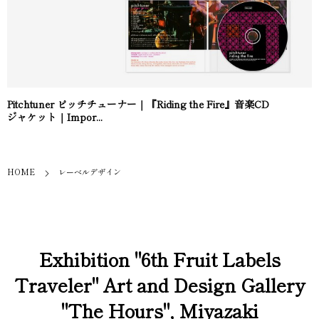
Pitchtuner ピッチチューナー｜『Riding the Fire』音楽CD
ジャケット｜Impor...
HOME
レーベルデザイン
Exhibition "6th Fruit Labels
Traveler" Art and Design Gallery
"The Hours", Miyazaki