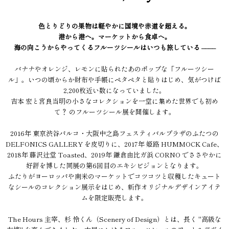
色とりどりの果物は軽やかに国境や赤道を超える。
港から港へ。マーケットから食卓へ。
海の向こうからやってくるフルーツシールはいつも旅している ––––
バナナやオレンジ、レモンに貼られたあのポップな「フルーツシー
ル」。いつの頃からか財布や手帳にペタペタと貼りはじめ、気がつけば
2,200枚近い数になっていました。
吉本 宏と宮良当明の小さなコレクションを一堂に集めた世界でも初め
て？ のフルーツシール展を開催します。
2016年 東京渋谷パルコ・大阪中之島フェスティバルプラザのふたつの
DELFONICS GALLERY を皮切りに、2017年 姫路 HUMMOCK Cafe、
2018年 藤沢辻堂 Toasted、2019年 鎌倉由比ガ浜 CORNO でささやかに
好評を博した同展の第6回目のエキシビジョンとなります。
ふたりがヨーロッパや南米のマーケットでコツコツと収穫したキュート
なシールのコレクション展示をはじめ、新作オリジナルデザインアイテ
ムを限定販売します。
The Hours 主宰、杉 怜くん（Scenery of Design）とは、長く "高級な