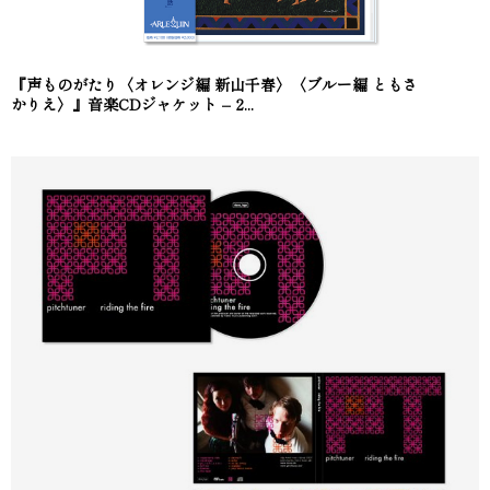
『声ものがたり〈オレンジ編 新山千春〉〈ブルー編 ともさ
かりえ〉』音楽CDジャケット – 2...