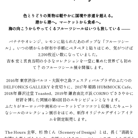
色とりどりの果物は軽やかに国境や赤道を超える。
港から港へ。マーケットから食卓へ。
海の向こうからやってくるフルーツシールはいつも旅している ––––
バナナやオレンジ、レモンに貼られたあのポップな「フルーツシー
ル」。いつの頃からか財布や手帳にペタペタと貼りはじめ、気がつけば
2,200枚近い数になっていました。
吉本 宏と宮良当明の小さなコレクションを一堂に集めた世界でも初め
て？ のフルーツシール展を開催します。
2016年 東京渋谷パルコ・大阪中之島フェスティバルプラザのふたつの
DELFONICS GALLERY を皮切りに、2017年 姫路 HUMMOCK Cafe、
2018年 藤沢辻堂 Toasted、2019年 鎌倉由比ガ浜 CORNO でささやかに
好評を博した同展の第6回目のエキシビジョンとなります。
ふたりがヨーロッパや南米のマーケットでコツコツと収穫したキュート
なシールのコレクション展示をはじめ、新作オリジナルデザインアイテ
ムを限定販売します。
The Hours 主宰、杉 怜くん（Scenery of Design）とは、長く "高級な