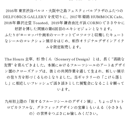
2016年 東京渋谷パルコ・大阪中之島フェスティバルプラザのふたつの
DELFONICS GALLERY を皮切りに、2017年 姫路 HUMMOCK Cafe、
2018年 藤沢辻堂 Toasted、2019年 鎌倉由比ガ浜 CORNO でささやかに
好評を博した同展の第6回目のエキシビジョンとなります。
ふたりがヨーロッパや南米のマーケットでコツコツと収穫したキュート
なシールのコレクション展示をはじめ、新作オリジナルデザインアイテ
ムを限定販売します。
The Hours 主宰、杉 怜くん（Scenery of Design）とは、長く "高級な
友情" を育んできました。本展におけるフルーツシールのアート&デザイ
ン面のクローズアップは、彼との共同作業を通して生まれ、新しい展示
の在り方を形づくるものとなりました。当ギャラリーの「こけら落と
し」に相応しいフレッシュで活き活きとした展覧会になることを願って
います。
九州初上陸の「旅するフルーツシールのデザイン展」、ちょっぴりレト
ロでカラフルな、グラフィックデザインの宝庫ともいえる〈小さきも
の〉の世界をつぶさにお愉しみください。