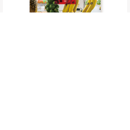
fruit labels traveler｜calendar
“Bienvenidos a Argentina”
Fruit labels traveler "Calendar"
アルゼンチンの旅で知り合ったフェルナンドが案内してくれた