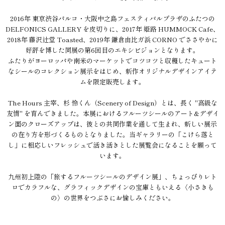
2016年 東京渋谷パルコ・大阪中之島フェスティバルプラザのふたつの
DELFONICS GALLERY を皮切りに、2017年 姫路 HUMMOCK Cafe、
2018年 藤沢辻堂 Toasted、2019年 鎌倉由比ガ浜 CORNO でささやかに
好評を博した同展の第6回目のエキシビジョンとなります。
ふたりがヨーロッパや南米のマーケットでコツコツと収穫したキュート
なシールのコレクション展示をはじめ、新作オリジナルデザインアイテ
ムを限定販売します。
The Hours 主宰、杉 怜くん（Scenery of Design）とは、長く "高級な
友情" を育んできました。本展におけるフルーツシールのアート&デザイ
ン面のクローズアップは、彼との共同作業を通して生まれ、新しい展示
の在り方を形づくるものとなりました。当ギャラリーの「こけら落と
し」に相応しいフレッシュで活き活きとした展覧会になることを願って
います。
九州初上陸の「旅するフルーツシールのデザイン展」、ちょっぴりレト
ロでカラフルな、グラフィックデザインの宝庫ともいえる〈小さきも
の〉の世界をつぶさにお愉しみください。