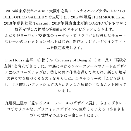
2016年 東京渋谷パルコ・大阪中之島フェスティバルプラザのふたつの
DELFONICS GALLERY を皮切りに、2017年 姫路 HUMMOCK Cafe、
2018年 藤沢辻堂 Toasted、2019年 鎌倉由比ガ浜 CORNO でささやかに
好評を博した同展の第6回目のエキシビジョンとなります。
ふたりがヨーロッパや南米のマーケットでコツコツと収穫したキュート
なシールのコレクション展示をはじめ、新作オリジナルデザインアイテ
ムを限定販売します。
The Hours 主宰、杉 怜くん（Scenery of Design）とは、長く "高級な
友情" を育んできました。本展におけるフルーツシールのアート&デザイ
ン面のクローズアップは、彼との共同作業を通して生まれ、新しい展示
の在り方を形づくるものとなりました。当ギャラリーの「こけら落と
し」に相応しいフレッシュで活き活きとした展覧会になることを願って
います。
九州初上陸の「旅するフルーツシールのデザイン展」、ちょっぴりレト
ロでカラフルな、グラフィックデザインの宝庫ともいえる〈小さきも
の〉の世界をつぶさにお愉しみください。