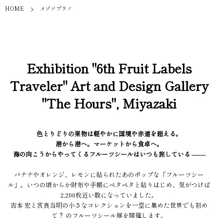
HOME
メゾソプラノ
Exhibition "6th Fruit Labels
Traveler" Art and Design Gallery
"The Hours", Miyazaki
色とりどりの果物は軽やかに国境や赤道を超える。
港から港へ。マーケットから食卓へ。
海の向こうからやってくるフルーツシールはいつも旅している ––––
バナナやオレンジ、レモンに貼られたあのポップな「フルーツシー
ル」。いつの頃からか財布や手帳にペタペタと貼りはじめ、気がつけば
2,200枚近い数になっていました。
吉本 宏と宮良当明の小さなコレクションを一堂に集めた世界でも初め
て？ のフルーツシール展を開催します。