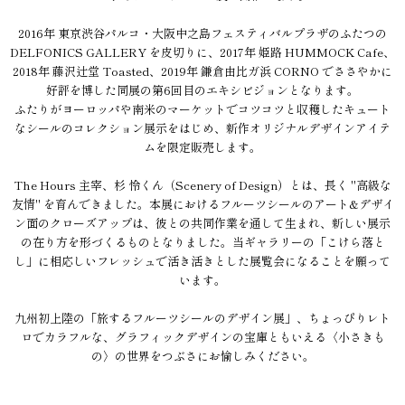
2016年 東京渋谷パルコ・大阪中之島フェスティバルプラザのふたつの
DELFONICS GALLERY を皮切りに、2017年 姫路 HUMMOCK Cafe、
2018年 藤沢辻堂 Toasted、2019年 鎌倉由比ガ浜 CORNO でささやかに
好評を博した同展の第6回目のエキシビジョンとなります。
ふたりがヨーロッパや南米のマーケットでコツコツと収穫したキュート
なシールのコレクション展示をはじめ、新作オリジナルデザインアイテ
ムを限定販売します。
The Hours 主宰、杉 怜くん（Scenery of Design）とは、長く "高級な
友情" を育んできました。本展におけるフルーツシールのアート&デザイ
ン面のクローズアップは、彼との共同作業を通して生まれ、新しい展示
の在り方を形づくるものとなりました。当ギャラリーの「こけら落と
し」に相応しいフレッシュで活き活きとした展覧会になることを願って
います。
九州初上陸の「旅するフルーツシールのデザイン展」、ちょっぴりレト
ロでカラフルな、グラフィックデザインの宝庫ともいえる〈小さきも
の〉の世界をつぶさにお愉しみください。